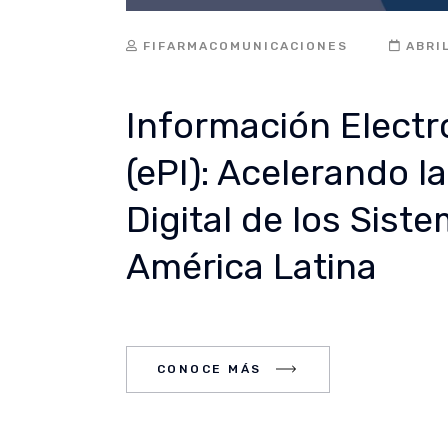
FIFARMACOMUNICACIONES
ABRI
Información Electr
(ePI): Acelerando 
Digital de los Sist
América Latina
CE MÁS
CONOCE MÁS