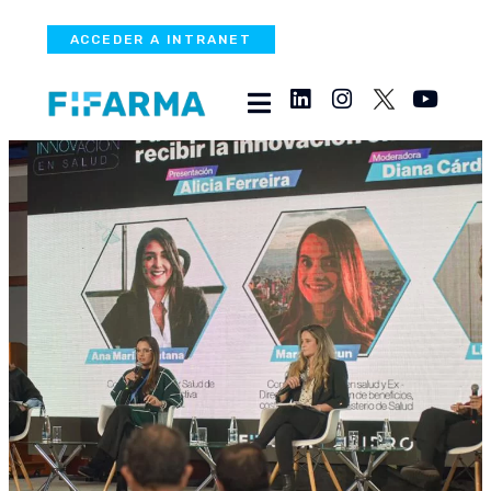
ACCEDER A INTRANET
Líderes del sector salud
discutieron acerca de la
importancia de soluciones
reales e innovadoras en
salud