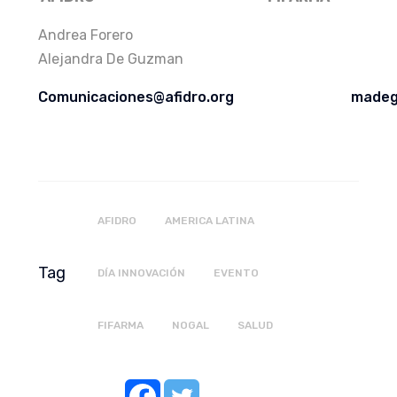
Andrea Forero
Alejandra De Guzman
Comunicaciones@afidro.org
madeg
AFIDRO
AMERICA LATINA
Tag
DÍA INNOVACIÓN
EVENTO
FIFARMA
NOGAL
SALUD