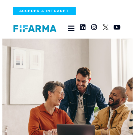
ACCEDER A INTRANET
Acuerdos de Acceso
Administrado, ¿Qué son y
dónde están
implementados en la
región?