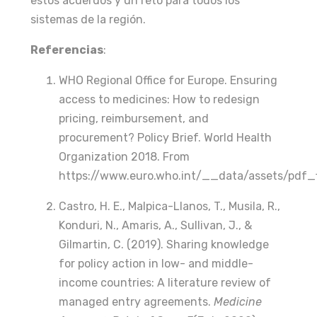
estos acuerdos y un reto para todos los
sistemas de la región.
Referencias
:
WHO Regional Office for Europe. Ensuring
access to medicines: How to redesign
pricing, reimbursement, and
procurement? Policy Brief. World Health
Organization 2018. From
https://www.euro.who.int/__data/assets/pd
Castro, H. E., Malpica-Llanos, T., Musila, R.,
Konduri, N., Amaris, A., Sullivan, J., &
Gilmartin, C. (2019). Sharing knowledge
for policy action in low- and middle-
income countries: A literature review of
managed entry agreements.
Medicine