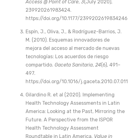
Access @ Point of Care
,
3
(July 2020),
239920261983424.
https://doi.org/10.1177/2399202619834246
Espín, J., Oliva, J., & Rodríguez-Barrios, J.
M. (2010). Esquemas innovadores de
mejora del acceso al mercado de nuevas
tecnologías: Los acuerdos de riesgo
compartido.
Gaceta Sanitaria
,
24
(6), 491–
497.
https://doi.org/10.1016/j.gaceta.2010.07.011
Gilardino R. et al (2020). Implementing
Health Technology Assessments in Latin
America: Looking at the Past, Mirroring the
Future. A Perspective from the ISPOR
Health Technology Assessment
Roundtable in Latin America.
Value in