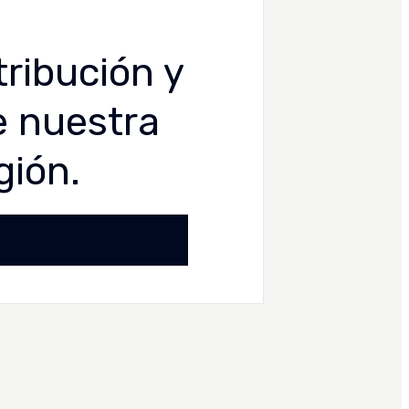
tribución y
e nuestra
gión.