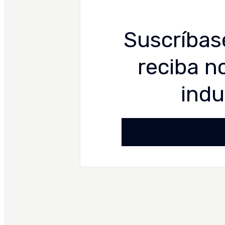
Suscríbase
reciba n
indu