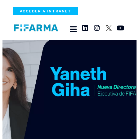
ACCEDER A INTRANET
Yaneth Giha, primera
mujer en llegar a la
Dirección Ejecutiva de
FIFARMA
INITIATIVES