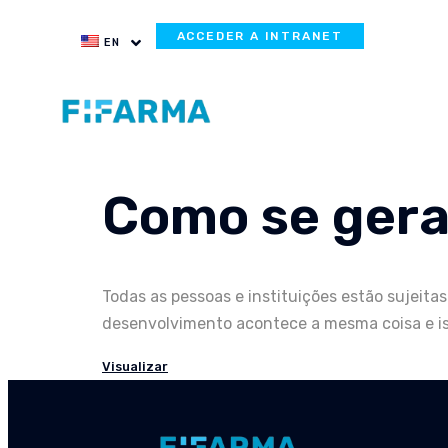
ACCEDER A INTRANET
EN
Como se gera
Todas as pessoas e instituições estão sujeita
desenvolvimento acontece a mesma coisa e iss
Visualizar