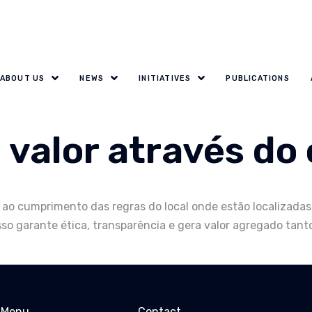
ABOUT US
NEWS
INITIATIVES
PUBLICATIONS
 valor através do
s ao cumprimento das regras do local onde estão localizadas
o garante ética, transparência e gera valor agregado tanto
Menu
Contact