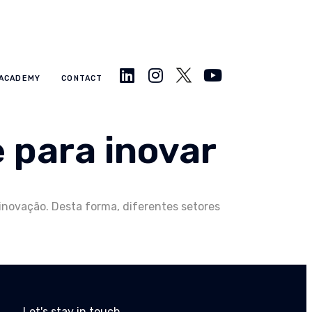
ACADEMY
CONTACT
 para inovar
inovação. Desta forma, diferentes setores
Let's stay in touch