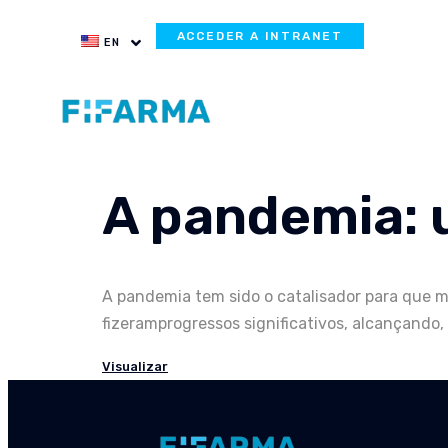
ACCEDER A INTRANET
EN
A pandemia: 
A pandemia tem sido o catalisador para que m
fizeramprogressos significativos, alcançando
Visualizar