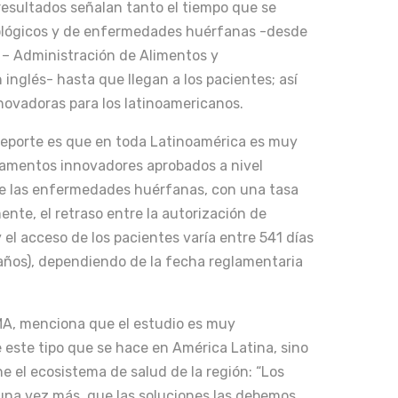
 resultados señalan tanto el tiempo que se
lógicos y de enfermedades huérfanas -desde
A – Administración de Alimentos y
 inglés- hasta que llegan a los pacientes; así
nnovadoras para los latinoamericanos.
reporte es que en toda Latinoamérica es muy
icamentos innovadores aprobados a nivel
de las enfermedades huérfanas, con una tasa
nte, el retraso entre la autorización de
l acceso de los pacientes varía entre 541 días
 años), dependiendo de la fecha reglamentaria
MA, menciona que el estudio es muy
e este tipo que se hace en América Latina, sino
 el ecosistema de salud de la región: “Los
una vez más, que las soluciones las debemos