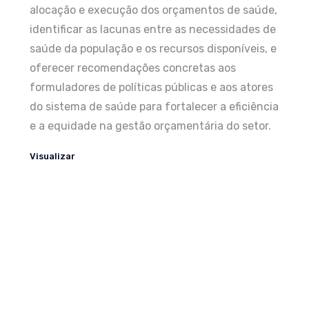
alocação e execução dos orçamentos de saúde,
identificar as lacunas entre as necessidades de
saúde da população e os recursos disponíveis, e
oferecer recomendações concretas aos
formuladores de políticas públicas e aos atores
do sistema de saúde para fortalecer a eficiência
e a equidade na gestão orçamentária do setor.
Visualizar
16/10/2025
Análisis de las Prácticas
Presupuestarias en Salud en 8 países de
LATAM- ESP