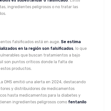
dios es subestándar o falsificado​
. Estos
s, ingredientes peligrosos o no tratar las
dos.
ntos falsificados está en auge.
Se estima
lizados en la región son falsificados
, lo que
vulnerables que buscan tratamientos a bajo
il son puntos críticos donde la falta de
e estos productos.
 La OMS emitió una alerta en 2024, destacando
uctores y distribuidores de medicamentos
ticos hasta medicamentos para la diabetes y
tienen ingredientes peligrosos como
fentanilo