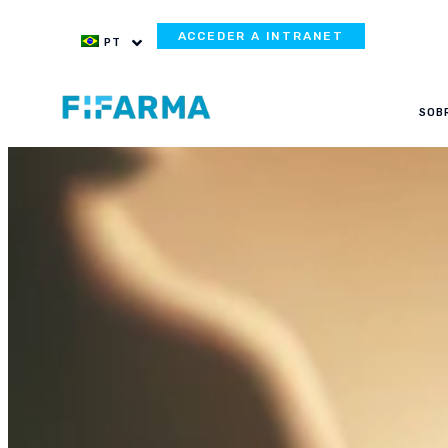
ACCEDER A INTRANET
PT
SOB
El Impacto d