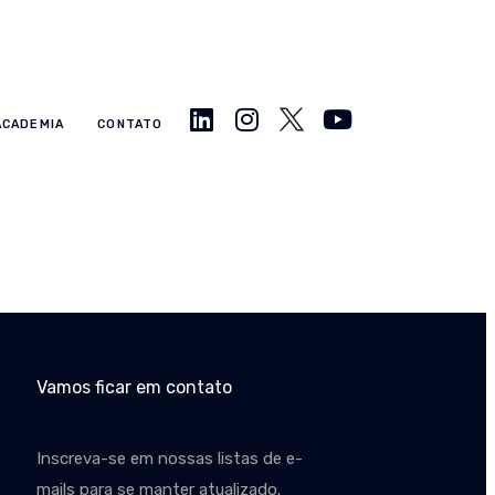
ACADEMIA
CONTATO
Vamos ficar em contato
Inscreva-se em nossas listas de e-
mails para se manter atualizado.