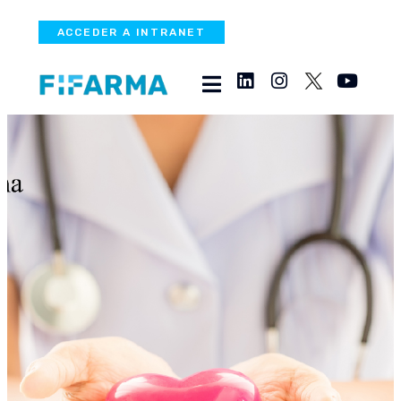
ACCEDER A INTRANET
Fedefarma analizó los
impactos, aprendizajes y
retos que deja la
pandemia COVID19 en los
sistemas de salud de la
región