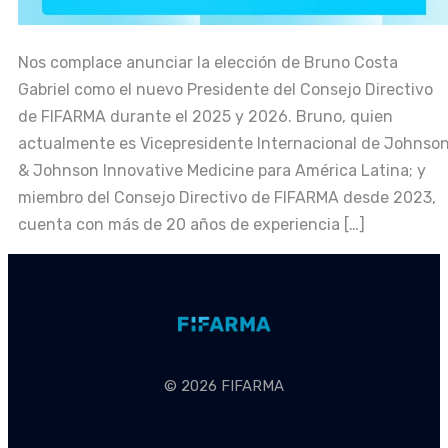
Nos complace anunciar la elección de Bruno Costa
Gabriel como el nuevo Presidente del Consejo Directivo
de FIFARMA durante el 2025 y 2026. Bruno, quien
actualmente es Vicepresidente Internacional de Johnso
& Johnson Innovative Medicine para América Latina; y
miembro del Consejo Directivo de FIFARMA desde 2023,
cuenta con más de 20 años de experiencia […]
© 2026 FIFARMA