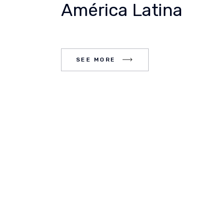
América Latina
E MORE
SEE MORE